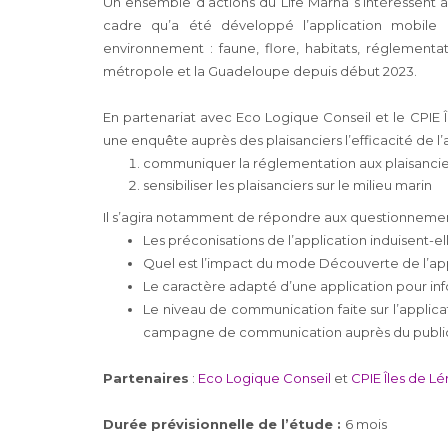
Un ensemble d’actions du Life Marha s’intéressent ai
cadre qu’a été développé l’application mobile 
environnement : faune, flore, habitats, réglementat
métropole et la Guadeloupe depuis début 2023.
En partenariat avec Eco Logique Conseil et le CPIE Îl
une enquête auprès des plaisanciers l’efficacité de l’
communiquer la réglementation aux plaisancie
sensibiliser les plaisanciers sur le milieu marin
Il s’agira notamment de répondre aux questionnement
Les préconisations de l’application induisent
Quel est l’impact du mode Découverte de l’appli
Le caractère adapté d’une application pour infor
Le niveau de communication faite sur l’applicati
campagne de communication auprès du public
Partenaires
:
Eco Logique Conseil
et
CPIE Îles de Lé
Durée prévisionnelle de l’étude :
6 mois