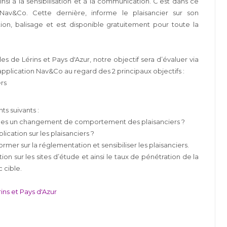
nsi à la sensibilisation et à la communication. C’est dans ce
Nav&Co. Cette dernière, informe le plaisancier sur son
ion, balisage et est disponible gratuitement pour toute la
es de Lérins et Pays d'Azur, notre objectif sera d’évaluer via
application Nav&Co au regard des 2 principaux objectifs :
rs
s suivants :
-elles un changement de comportement des plaisanciers ?
cation sur les plaisanciers ?
mer sur la réglementation et sensibiliser les plaisanciers.
on sur les sites d’étude et ainsi le taux de pénétration de la
 cible.
rins et Pays d'Azur