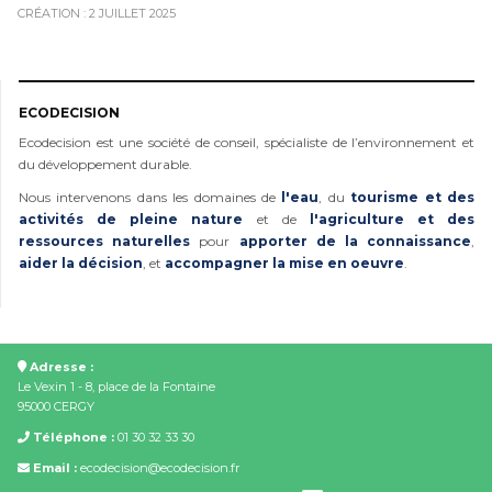
CRÉATION : 2 JUILLET 2025
ECODECISION
Ecodecision est une société de conseil, spécialiste de l’environnement et
du développement durable.
Nous intervenons dans les domaines de
l'eau
, du
tourisme et des
activités de pleine nature
et de
l'agriculture et des
ressources naturelles
pour
apporter de la connaissance
,
aider la décision
, et
accompagner la mise en oeuvre
.
Adresse :
Le Vexin 1 - 8, place de la Fontaine
95000 CERGY
Téléphone :
01 30 32 33 30
Email :
ecodecision@ecodecision.fr