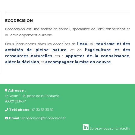
ECODECISION
Ecodecision est une société de conseil, spécialiste de l’environnement et
du développement durable.
Nous intervenons dans les domaines de
l'eau
, du
tourisme et des
activités de pleine nature
et de
l'agriculture et des
ressources naturelles
pour
apporter de la connaissance
,
aider la décision
, et
accompagner la mise en oeuvre
.
Adresse :
Le Vexin 1 - 8, place de la Fontaine
95000 CERGY
Téléphone :
01 30 32 33 30
Email :
ecodecision@ecodecision.fr
Suivez-nous sur LinkedIn